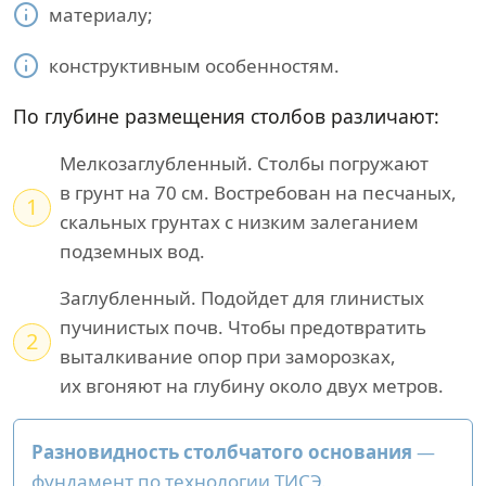
материалу;
конструктивным особенностям.
По глубине размещения столбов различают:
Мелкозаглубленный. Столбы погружают
в грунт на 70 см. Востребован на песчаных,
1
скальных грунтах с низким залеганием
подземных вод.
Заглубленный. Подойдет для глинистых
пучинистых почв. Чтобы предотвратить
2
выталкивание опор при заморозках,
их вгоняют на глубину около двух метров.
Разновидность столбчатого основания
—
фундамент по технологии ТИСЭ.