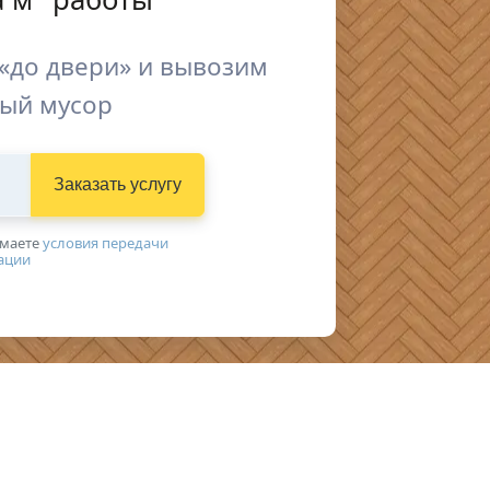
«до двери» и вывозим
ый мусор
Заказать услугу
имаетe
условия передачи
ации