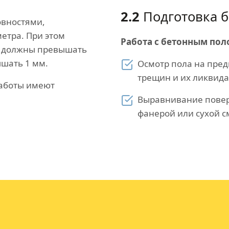
2.2
Подготовка б
овностями,
етра. При этом
Работа с бетонным пол
е должны превышать
ышать 1 мм.
Осмотр пола на пред
трещин и их ликвида
работы имеют
Выравнивание повер
фанерой или сухой с