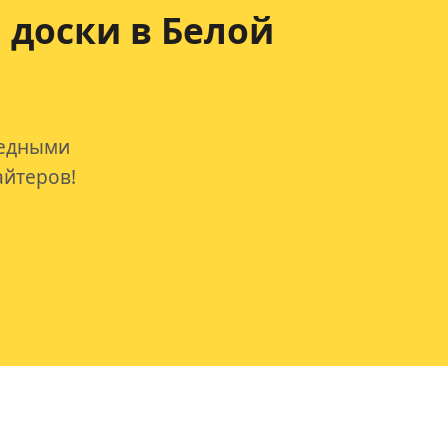
 доски в Белой
редными
айтеров!