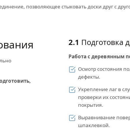
единение, позволяющее стыковать доски друг с друг
2.1
Подготовка д
ования
Работа с деревянным п
ально
Осмотр состояния по
дефекты.
одготовить,
Укрепление лаг в сл
проверки их состоян
покрытия.
Выравнивание повер
шпаклевкой.