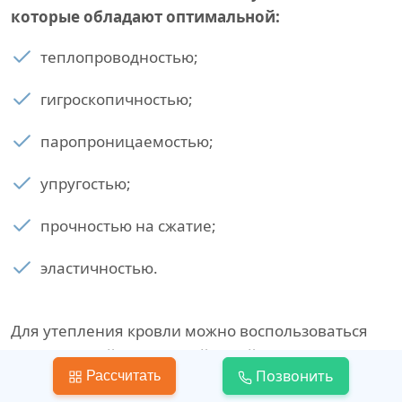
которые обладают оптимальной:
теплопроводностью;
гигроскопичностью;
паропроницаемостью;
упругостью;
прочностью на сжатие;
эластичностью.
Для утепления кровли можно воспользоваться
минеральной и каменной ватой, сыпучими
Позвонить
Рассчитать
материалами, пеноплэксом или пенопластом.