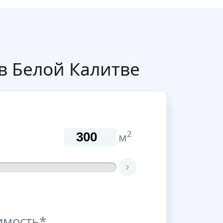
в Белой Калитве
2
м
имость*