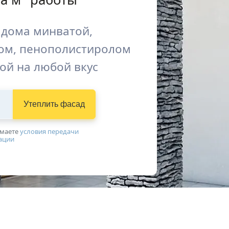
 дома минватой,
ом, пенополистиролом
ой на любой вкус
Утеплить фасад
имаетe
условия передачи
ации