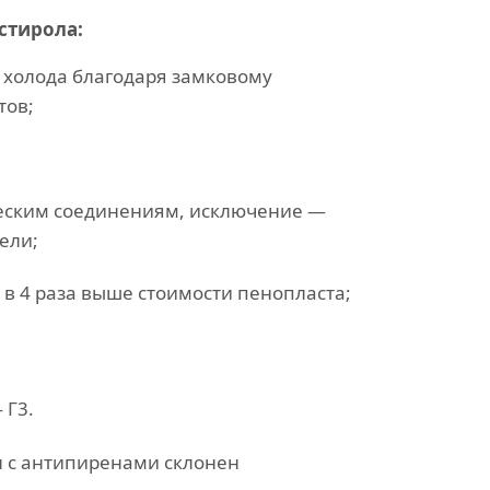
стирола:
в холода благодаря замковому
тов;
еским соединениям, исключение —
ели;
 в 4 раза выше стоимости пенопласта;
 Г3.
 с антипиренами склонен