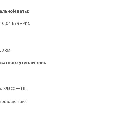
альной ваты:
0,04 Вт/(м*К);
60 см.
ватного утеплителя:
, класс — НГ;
опоглощению;