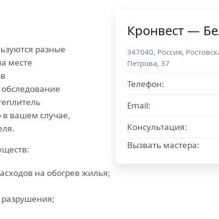
Кронвест — Бе
льзуются разные
347040
,
Россия
,
Ростовск
на месте
Петрова, 37
ов
Телефон:
 обследование
теплитель
Email:
 в вашем случае,
Консультация:
еля.
Вызвать мастера:
уществ:
асходов на обогрев жилья;
 разрушения;