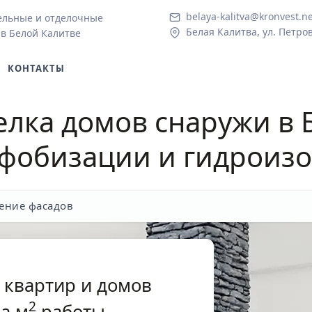
belaya-kalitva@kronvest.n
ельные и отделочные
Белая Калитва, ул. Петров
 в Белой Калитве
КОНТАКТЫ
елка домов снаружи в 
офобизации и гидроиз
ение фасадов
 квартир и домов
2
а м
работы