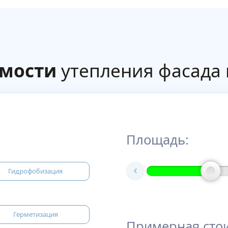
имости
утепления фасада 
Площадь:
Гидрофобизация
Герметизация
Примерная сто