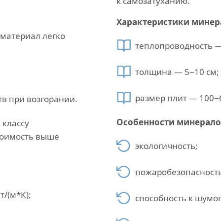
к самозатуханию.
Характеристики минер
 материал легко
теплопроводность — 
толщина — 5−10 см;
размер плит — 100−
в при возгорании.
Особенности минерало
 классу
стоимость выше
экологичность;
пожаробезопасность
т/(м*К);
способность к шум