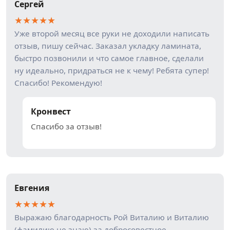
Сергей
★
★
★
★
★
Уже второй месяц все руки не доходили написать
отзыв, пишу сейчас. Заказал укладку ламината,
быстро позвонили и что самое главное, сделали
ну идеально, придраться не к чему! Ребята супер!
Спасибо! Рекомендую!
Кронвест
Спасибо за отзыв!
Евгения
★
★
★
★
★
Выражаю благодарность Рой Виталию и Виталию
(фамилию не знаю) за добросовестное