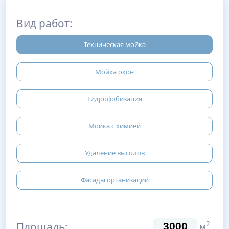
Вид работ:
Техническая мойка
Мойка окон
Гидрофобизация
Мойка с химией
Удаление высолов
Фасады организаций
Площадь:
2
м