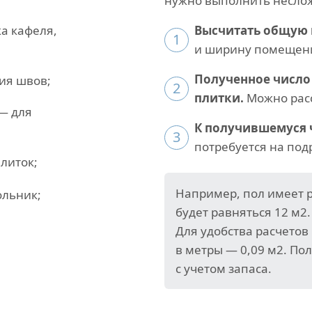
нужно выполнить несло
а кафеля,
Высчитать общую 
1
и ширину помещен
Полученное число
ия швов;
2
плитки.
Можно расс
— для
К получившемуся 
3
потребуется на под
литок;
Например, пол имеет 
ольник;
будет равняться 12 м2
Для удобства расчетов
в метры — 0,09 м2. Пол
с учетом запаса.