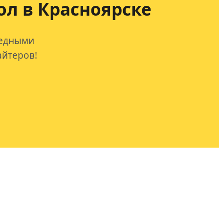
ол в Красноярске
редными
айтеров!