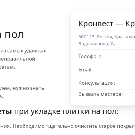
Кронвест — Кр
 пол
660125
,
Россия
,
Краснояр
Водопьянова, 7а
 из самых удачных
Телефон:
 неправильной
ратам,
Email:
Консультация:
лем, нужно знать
Вызвать мастера:
е.
еты
при укладке плитки на пол:
ния. Необходимо тщательно очистить старое покрыт