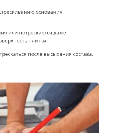
астрескиванию основания
ания или потрескается даже
оверхность плитки.
трескаться после высыхания состава.