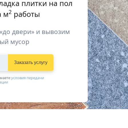
ладка плитки на пол
2
 м
работы
«до двери» и вывозим
ый мусор
Заказать услугу
имаетe
условия передачи
ации