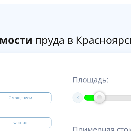
имости
пруда в Красноярс
Площадь:
С мощением
Фонтан
Примерная сто