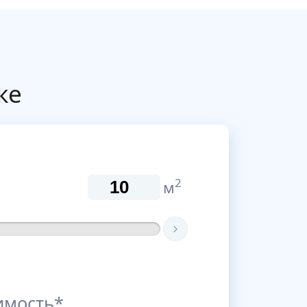
ке
2
м
имость*