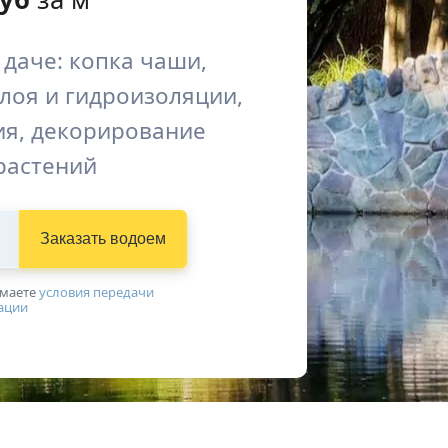
 даче: копка чаши,
лоя и гидроизоляции,
я, декорирование
растений
Заказать водоем
имаетe
условия передачи
ации