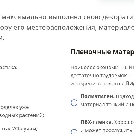
 максимально выполнял свою декорати
бору его месторасположения, материал
и.
Пленочные мате
астика.
Наиболее экономичный в
достаточно трудоемок — 
и закрепить полотно.
Ви
Полиэтилен.
Подход
материал тонкий и н
моделях уже
водных растений;
ПВХ-пленка.
Хорошо 
ть к УФ-лучам;
и может прослужить 