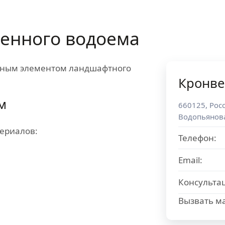
венного водоема
ьным элементом ландшафтного
Кронве
м
660125
,
Рос
Водопьянова
ериалов:
Телефон:
Email:
Консульта
Вызвать ма