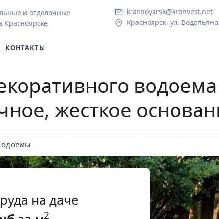
krasnoyarsk@kronvest.net
льные и отделочные
Красноярск, ул. Водопьяно
в Красноярске
КОНТАКТЫ
екоративного водоема
чное, жесткое основан
водоемы
руда на даче
2
уб
за м