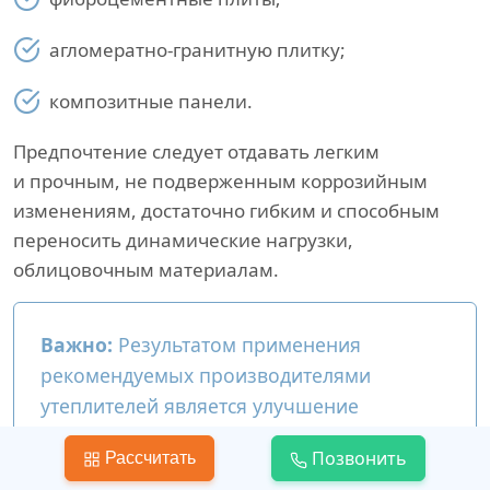
агломератно-гранитную плитку;
композитные панели.
Предпочтение следует отдавать легким
и прочным, не подверженным коррозийным
изменениям, достаточно гибким и способным
переносить динамические нагрузки,
облицовочным материалам.
Важно:
Результатом применения
рекомендуемых производителями
утеплителей является улучшение
звукоизоляции и вынос точки росы
Позвонить
Рассчитать
из стеновой конструкции, что позволяет