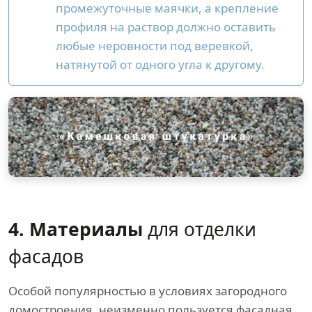
промежуточные маячки, а крепление
профиля на раствор должно оставить
любые неровности под веревкой,
натянутой от одного угла к другому.
4. Материалы
для отделки
фасадов
Особой популярностью в условиях загородного
домостроения, неизменно пользуется фасадная