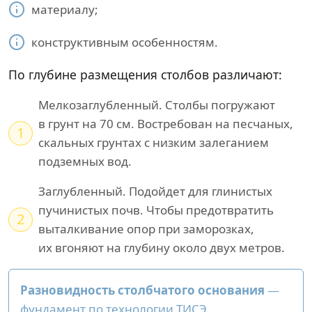
материалу;
конструктивным особенностям.
По глубине размещения столбов различают:
Мелкозаглубленный. Столбы погружают
в грунт на 70 см. Востребован на песчаных,
1
скальных грунтах с низким залеганием
подземных вод.
Заглубленный. Подойдет для глинистых
пучинистых почв. Чтобы предотвратить
2
выталкивание опор при заморозках,
их вгоняют на глубину около двух метров.
Разновидность столбчатого основания
—
фундамент по технологии ТИСЭ.