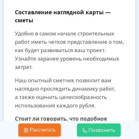
Составление наглядной карты —
сметы
Удобно в самом начале строительных
работ иметь четкое представление о том,
как будет развиваться ваш проект.
Узнайте заранее уровень необходимых
затрат.
Наш опытный сметчик позволит вам
наглядно проследить динамику работ,
а также оценить целесообразность
использования каждого рубля.
Стоит ли говорить, что подобное
видение полностью исключает
Позвонить
Рассчитать
незапланированные расходы, что