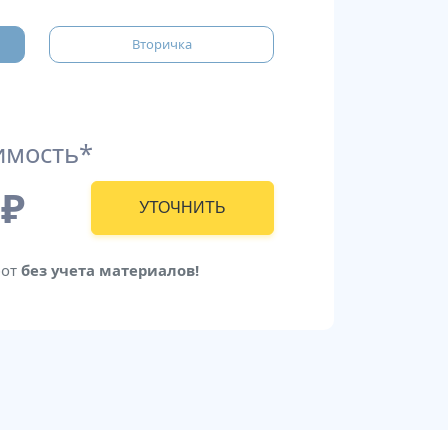
Вторичка
имость*
₽
УТОЧНИТЬ
бот
без учета материалов!