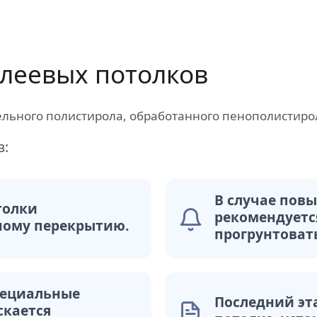
леевых потолков
ельного полистирола, обработанного пенополистиро
в:
В случае пов
толки
рекомендуетс
ному перекрытию.
прогрунтоват
пециальные
Последний эт
скается