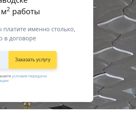
2
 м
работы
 платите именно столько,
о в договоре
Заказать услугу
имаетe
условия передачи
ации