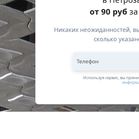
от
90
руб
за
Никаких неожиданностей, вы
сколько указан
Телефон
Используя сервис, вы прин
информ