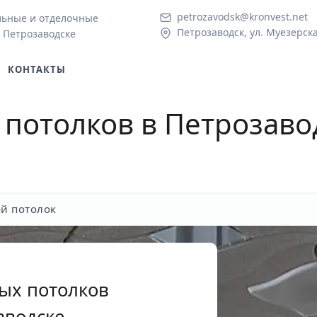
petrozavodsk@kronvest.net
льные и отделочные
Петрозаводск, ул. Муезерска
 Петрозаводске
КОНТАКТЫ
 потолков
в Петрозавод
й потолок
ых потолков
аводске