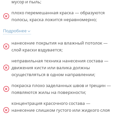
мусор и пыль;
плохо перемешанная краска — образуются
полосы, краска ложится неравномерно;
Подробнее
нанесение покрытия на влажный потолок —
слой краски вздувается;
неправильная техника нанесения состава —
движения кисти или валика должны
осуществляться в одном направлении;
покраска плохо заделанных швов и трещин —
появляются жилы на поверхности;
концентрация красочного состава —
нанесение слишком густого или жидкого слоя