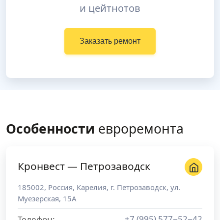
и цейтнотов
Заказать ремонт
Особенности
евроремонта
Кронвест — Петрозаводск
185002
,
Россия
,
Карелия
, г.
Петрозаводск
,
ул.
Муезерская, 15А
+7 (995) 577−52−42
Телефон: