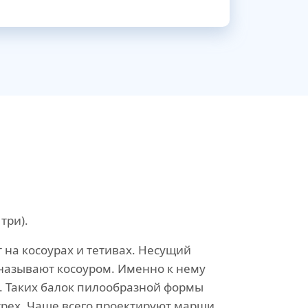
три).
 на косоурах и тетивах. Несущий
называют косоуром. Именно к нему
и. Таких балок пилообразной формы
трех. Чаще всего проектируют марши