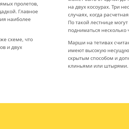
рямых пролетов,
на двух косоурах. Три н
адкой. Главное
случаях, когда расчетная
ния наиболее
По такой лестнице могут
подниматься несколько 
же схеме, что
Марши на тетивах счита
ов и двух
имеют высокую несущую 
скрытым способом и доп
клиньями или штырями.