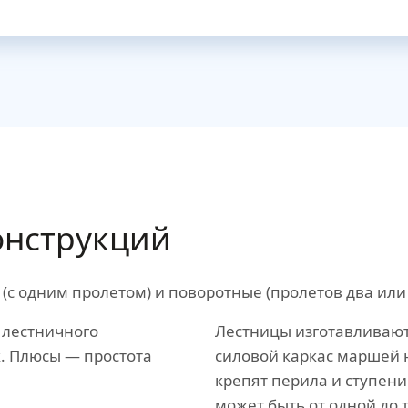
нструкций
 одним пролетом) и поворотные (пролетов два или 
 лестничного
Лестницы изготавливают
. Плюсы — простота
силовой каркас маршей 
крепят перила и ступен
может быть от одной до 