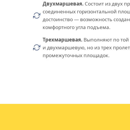
Двухмаршевая.
Состоит из двух п
соединенных горизонтальной площ
достоинство — возможность созда
комфортного угла подъема.
Трехмаршевая.
Выполняют по той 
и двухмаршевую, но из трех пролет
промежуточных площадок.