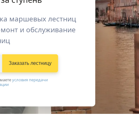
вка маршевых лестниц
емонт и обслуживание
ниц
Заказать лестницу
имаетe
условия передачи
ации