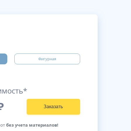
Фигурная
имость*
₽
Заказать
бот
без учета материалов!