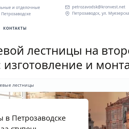
petrozavodsk@kronvest.net
льные и отделочные
Петрозаводск, ул. Муезерска
 Петрозаводске
КОНТАКТЫ
вой лестницы на втор
: изготовление и монт
евые лестницы
 в Петрозаводске
за ступень