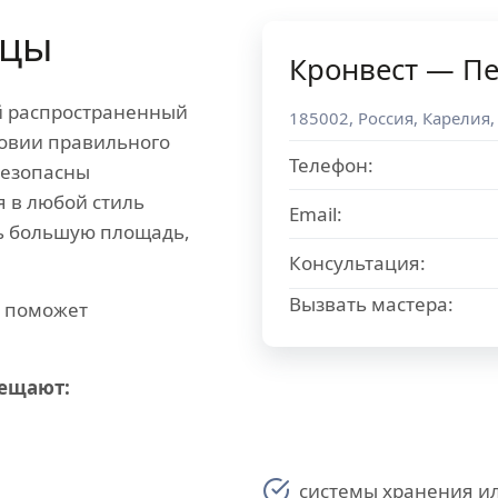
ицы
Кронвест — Пе
й распространенный
185002
,
Россия
,
Карелия
,
ловии правильного
Телефон:
безопасны
я в любой стиль
Email:
ь большую площадь,
Консультация:
Вызвать мастера:
ю поможет
мещают:
системы хранения ил