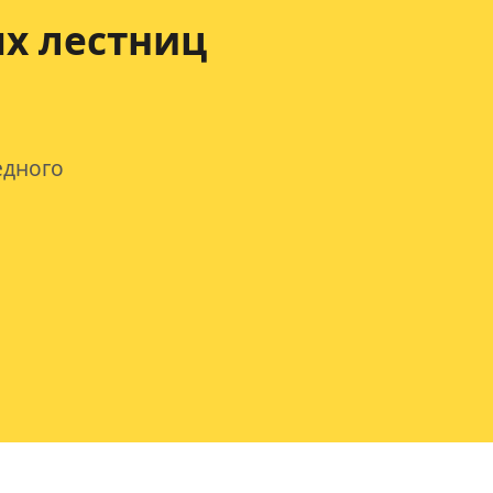
х лестниц
едного