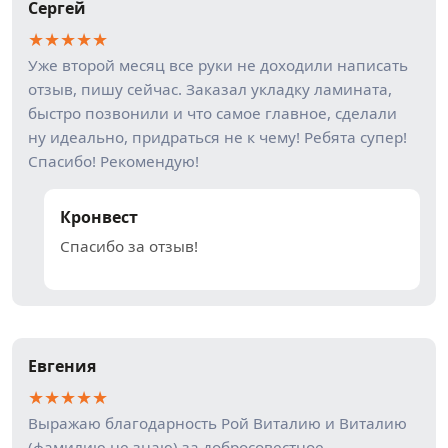
Сергей
★
★
★
★
★
Уже второй месяц все руки не доходили написать
отзыв, пишу сейчас. Заказал укладку ламината,
быстро позвонили и что самое главное, сделали
ну идеально, придраться не к чему! Ребята супер!
Спасибо! Рекомендую!
Кронвест
Спасибо за отзыв!
Евгения
★
★
★
★
★
Выражаю благодарность Рой Виталию и Виталию
(фамилию не знаю) за добросовестное