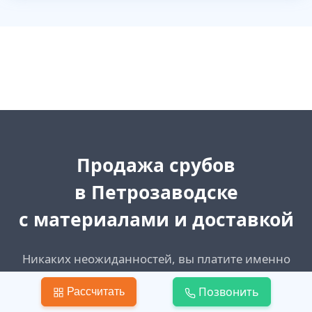
Продажа срубов
в Петрозаводске
с материалами и доставкой
Никаких неожиданностей, вы платите именно
столько, сколько указано в договоре. Наши цены
Позвонить
Рассчитать
не поменяются в ходе работ