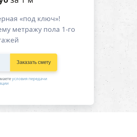
рная «под ключ»!
му метражу пола 1-го
этажей
Заказать смету
имаетe
условия передачи
ации