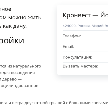
тное
Кронвест — Й
ром можно жить
 как дачу.
424000
,
Россия
,
Марий Э
Телефон:
ройки
Email:
Консультация:
тся из натурального
Вызвать мастера:
м для возведения
т дерево —
, оцилиндрованное
ега и ветра двускатной крышей с большими свесам