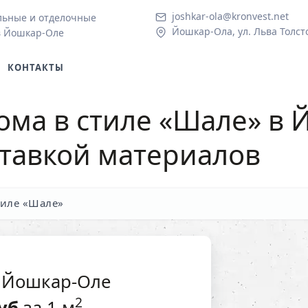
joshkar-ola@kronvest.net
льные и отделочные
Йошкар-Ола, ул. Льва Толсто
в Йошкар-Оле
КОНТАКТЫ
ома в стиле «Шале» в
ставкой материалов
тиле «Шале»
в Йошкар-Оле
2
уб
за 1 м