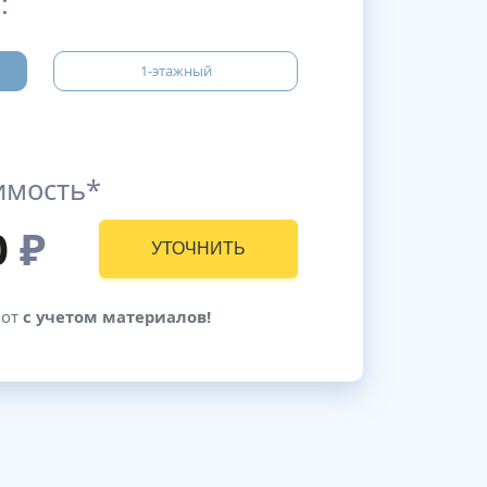
:
1-этажный
имость*
0
₽
УТОЧНИТЬ
бот
с учетом материалов!