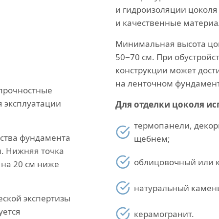
и гидроизоляции цоколя
и качественные материа
Минимальная высота цок
50−70 см. При обустройс
конструкции может дости
на ленточном фундамент
прочностные
я эксплуатации
Для отделки цоколя ис
термопанели, деко
ьства фундамента
щебнем;
и. Нижняя точка
облицовочный или 
 на 20 см ниже
натуральный камен
еской экспертизы
уется
керамогранит.