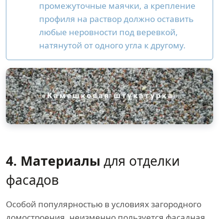
промежуточные маячки, а крепление
профиля на раствор должно оставить
любые неровности под веревкой,
натянутой от одного угла к другому.
4. Материалы
для отделки
фасадов
Особой популярностью в условиях загородного
домостроения, неизменно пользуется фасадная