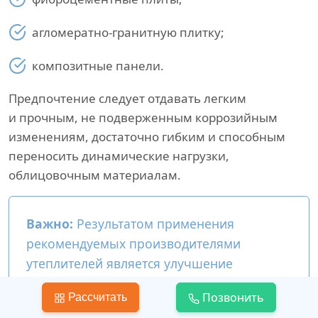
агломератно-гранитную плитку;
композитные панели.
Предпочтение следует отдавать легким
и прочным, не подверженным коррозийным
изменениям, достаточно гибким и способным
переносить динамические нагрузки,
облицовочным материалам.
Важно:
Результатом применения
рекомендуемых производителями
утеплителей является улучшение
звукоизоляции и вынос точки росы
Позвонить
Рассчитать
из стеновой конструкции, что позволяет