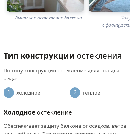
Выносное остекление балкона
Полук
с французски
Тип конструкции
остекления
По типу конструкции остекление делят на два
вида:
1
2
холодное;
теплое.
Холодное
остекление
Обеспечивает защиту балкона от осадков, ветра,
уличной пыли. Это система деревянных или