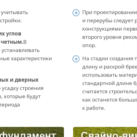
 учитывать
При проектировании
стройки.
и перерубы следует 
конструкциями перво
х углов
второго уровня реко
 четным.
В
опор.
 устанавливать
нные характеристики
На стадии создания 
длину и раскрой бре
использовать матери
ных и дверных
стандартной длине 
 усадку строения
считается строительс
, которые будут
как останется больш
 периода
к работе.