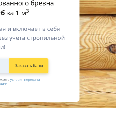
ованного бревна
3
уб
за 1 м
я и включает в себя
Без учета стропильной
и!
Заказать баню
имаетe
условия передачи
ации