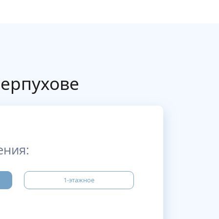
Серпухове
ения:
1-этажное