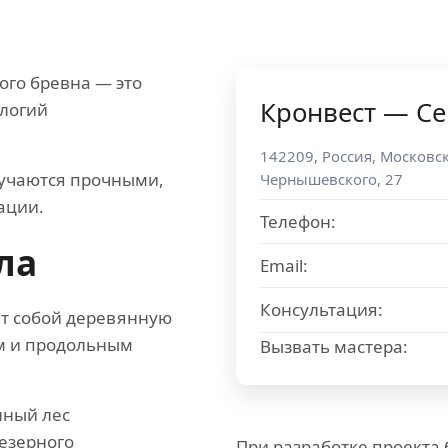
ого бревна — это
Кронвест — Се
ологий
142209
,
Россия
,
Московск
лучаются прочными,
Чернышевского, 27
ации.
Телефон:
ла
Email:
Консультация:
т собой деревянную
ем и продольным
Вызвать мастера:
нный лес
езерного
При разработке проекта