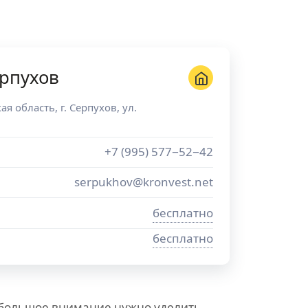
рпухов
ая область
, г.
Серпухов
,
ул.
+7 (995) 577−52−42
serpukhov@kronvest.net
бесплатно
бесплатно
 большое внимание нужно уделить