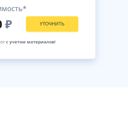
имость*
0
₽
УТОЧНИТЬ
бот
с учетом материалов!