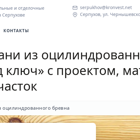
serpukhov@kronvest.net
льные и отделочные
Серпухов, ул. Чернышевско
в Серпухове
КОНТАКТЫ
ани из оцилинд
ро
ванн
 ключ» с проектом, м
часток
з оцилиндрованного бревна