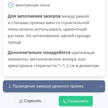
монтажная пена
Для заполнения зазоров
между рамой
и стенами проема вместо строительной
пены можно использовать цементный
раствор. Но запенивание щелей гораздо
проще.
Дополнительно понадобятся
крепежные
элементы: металлические анкера или
арматурные стержни по 1−1,2 см в диаметре.
1. Проведение замеров дверного проема
Позвонить
Спросить
2. Демонтаж старой конструкции