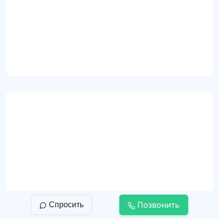
Пастообразная декоративная краска ATF Ori
e Argenti (id90)
Прованс
Позвонить
Спросить