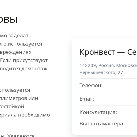
овы
мо заделать
ого используется
Кронвест — Се
овреждениях
Если присутствуют
142209
,
Россия
,
Московск
оводится демонтаж
Чернышевского, 27
Телефон:
спользуется
иллиметров или
Email:
гостойкой
Консультация:
ериала необходимо
Вызвать мастера:
ы.
Удаляются