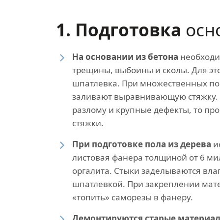
1. Подготовка
осн
На основании из бетона
необходи
трещины, выбоины и сколы. Для эт
шпатлевка. При множественных п
заливают выравнивающую стяжку. 
разлому и крупные дефекты, то пр
стяжки.
При подготовке пола из дерева
и
листовая фанера толщиной от 6 м
оргалита. Стыки заделываются вла
шпатлевкой. При закреплении мат
«топить» саморезы в фанеру.
Демонтируются старые материал