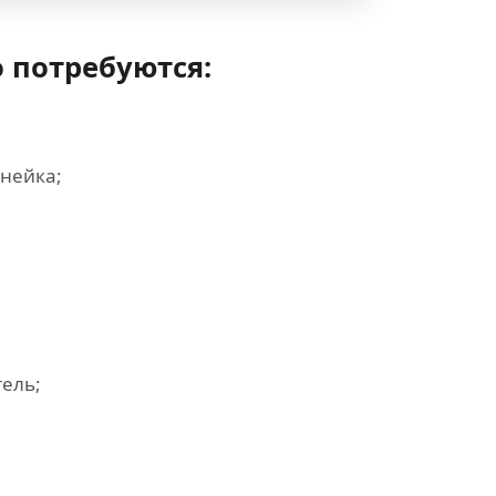
 потребуются:
инейка;
ель;