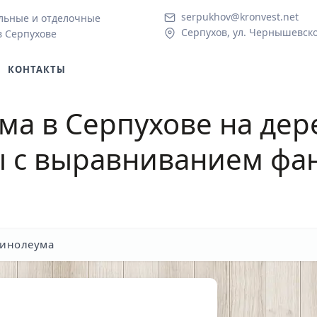
serpukhov@kronvest.net
льные и отделочные
Серпухов, ул. Чернышевско
в Серпухове
КОНТАКТЫ
ма в Серпухове
на дер
ы с выравниванием фа
линолеума