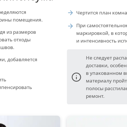
ределяются
Чертится план комна
ирины помещения.
При самостоятельно
дя из размеров
маркировкой, в кот
овать отходы
и интенсивность ис
 швов.
Не следует расп
ми, добавляется
доставки, особе
в упакованном ви
ить
материалу пройт
омпенсировать
полосы расстила
ремонт.