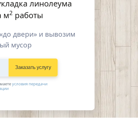
укладка линолеума
2
 м
работы
«до двери» и вывозим
ый мусор
Заказать услугу
имаетe
условия передачи
ации