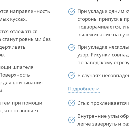
ется направленность
При укладке одним к
мых кусках.
стороны припуск в п
подворачивается, и 
тся отлежаться
вылеживание на сут
а станут ровными без
ддерживать
При укладке несколь
в.
узор. Рисунки совпа
по заводскому отрезу
омощи шпателя
 Поверхность
В случаях несовпаде
е для впитывания
Подробнее
и.
Затем при помощи
Стык проклеивается 
, что позволяет
Внутренние углы обр
легче завернуть и ра