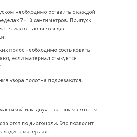
уском необходимо оставить с каждой
ределах 7−10 сантиметров. Припуск
материал оставляется для
ки.
ких полос необходимо состыковать
дают, если материал стыкуется
.
ния узора полотна подрезаются.
мастикой или двухсторонним скотчем.
езаются по диагонали. Это позволит
згладить материал.