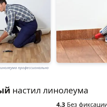
линолеума профессионально
ный
настил линолеума
4.3
Без фиксаци