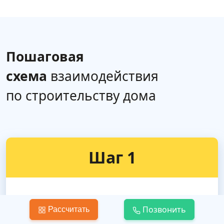
Пошаговая
схема
взаимодействия
по строительству дома
Шаг 1
Составление наглядной карты —
Позвонить
Рассчитать
сметы