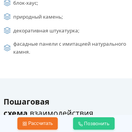
блок-хаус;
природный камень;
декоративная штукатурка;
фасадные панели с имитацией натурального
камня.
Пошаговая
схема
взаимодействия
по строительству дома
Позвонить
Рассчитать