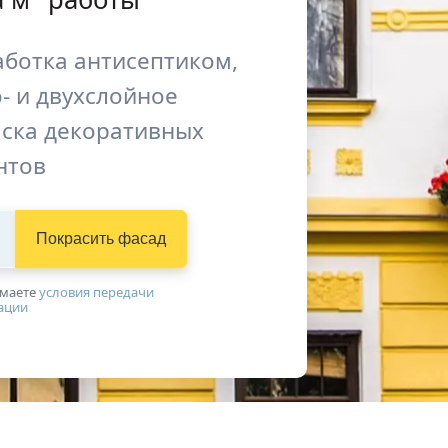
аботка антисептиком,
- и двухслойное
ска декоративных
нтов
Покрасить фасад
имаетe
условия передачи
ации