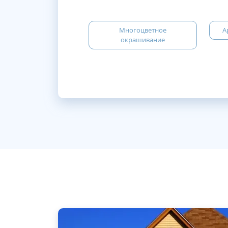
Многоцветное
А
окрашивание