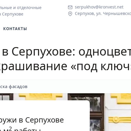
serpukhov@kronvest.net
льные и отделочные
Серпухов, ул. Чернышевско
в Серпухове
КОНТАКТЫ
 в Серпухове
: одноцве
крашивание «под ключ
ска фасадов
ружи в Серпухове
2
 м
работы