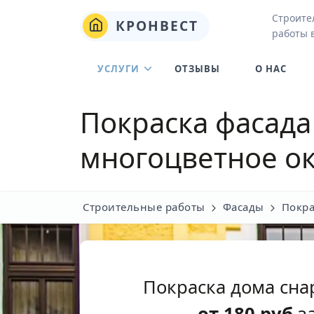
Строите
КРОНВЕСТ
работы 
УСЛУГИ
ОТЗЫВЫ
О НАС
Покраска фасада
многоцветное о
Строительные работы
Фасады
Покра
Покраска дома сна
от
180
руб
за