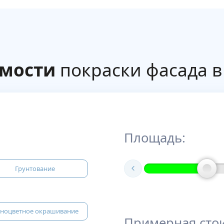
имости
покраски фасада в
Площадь:
Грунтование
ноцветное окрашивание
Примерная сто