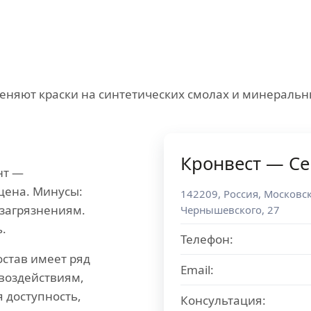
няют краски на синтетических смолах и минеральн
Кронвест — Се
нт —
цена. Минусы:
142209
,
Россия
,
Московск
 загрязнениям.
Чернышевского, 27
ь.
Телефон:
став имеет ряд
Email:
 воздействиям,
я доступность,
Консультация: