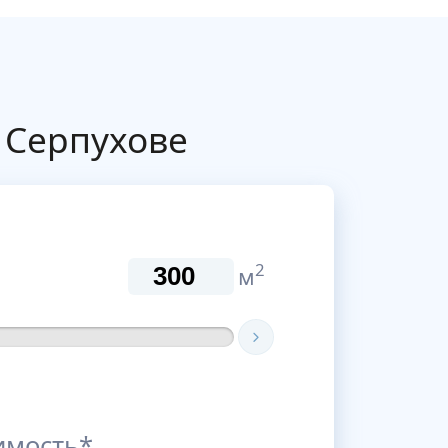
 Серпухове
2
м
имость*