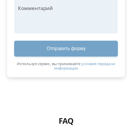
Комментарий
Отправить форму
Используя сервис, вы принимаетe
условия передачи
информации
https://www.google.com/maps/embed?pb=!1m18!1m12!1m3!1d2255.425854905314!2d39.52258331510895!3d55.577194612990695!2m3!1f0!2f0!3f0!3m2!1i1024!2i768!4f13.1!3m3!1m2!1s0x414bad8e7cac15b1%3A0x8d83b3b3c818cb56!2z0KPQu9C40YbQsCDQltCw0YDQvtCy0LAsIDQxLCDQqNCw0YLRg9GA0LAsINCc0L7RgdC60L7QstGB0LrQsNGPINC-0LHQuy4sIDE0
FAQ