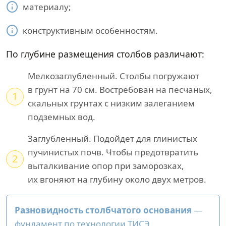
материалу;
конструктивным особенностям.
По глубине размещения столбов различают:
Мелкозаглубленный. Столбы погружают
в грунт на 70 см. Востребован на песчаных,
1
скальных грунтах с низким залеганием
подземных вод.
Заглубленный. Подойдет для глинистых
пучинистых почв. Чтобы предотвратить
2
выталкивание опор при заморозках,
их вгоняют на глубину около двух метров.
Разновидность столбчатого основания
—
фундамент по технологии ТИСЭ.