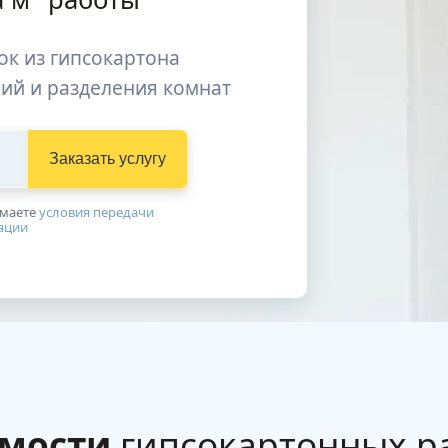
ок из гипсокартона
ий и разделения комнат
Заказать услугу
имаетe
условия передачи
ации
имости
гипсокартонных р