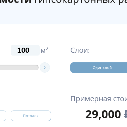
Слои:
2
м
Один слой
Примерная сто
29,000
Потолок