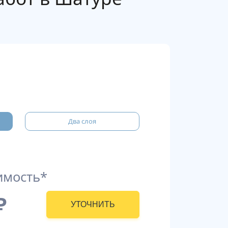
Два слоя
имость*
₽
УТОЧНИТЬ