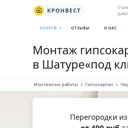
Стро
КРОНВЕСТ
рабо
УСЛУГИ
ОТЗЫВЫ
О НАС
Монтаж гипсока
в Шатуре
«под к
Монтажные работы
Гипсокартон
Пер
Перегородки из
от
490
руб
за