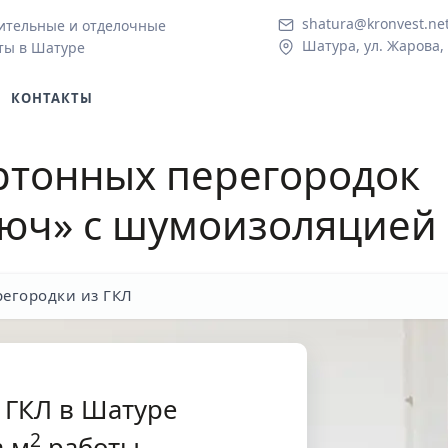
shatura@kronvest.ne
ительные и отделочные
Шатура, ул. Жарова,
ты в Шатуре
КОНТАКТЫ
ртонных перегородок
люч» с шумоизоляцией
егородки из ГКЛ
 ГКЛ в Шатуре
2
 м
работы