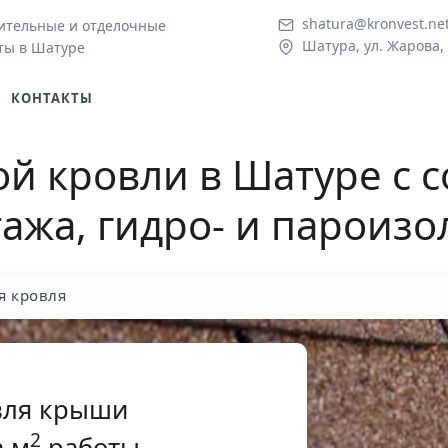
shatura@kronvest.ne
ительные и отделочные
Шатура, ул. Жарова,
ты в Шатуре
КОНТАКТЫ
ой кровли в Шатуре
с 
ажа, гидро- и пароиз
я кровля
вля крыши
2
 м
работы