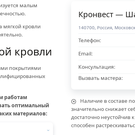
изуется малым
Кронвест — Ш
вечностью.
а мягкой кровли
140700
,
Россия
,
Московск
ятельно.
Телефон:
ой кровли
Email:
Консультация:
ыми покрытиями
валифицированных
Вызвать мастера:
м работам
Наличие в составе по
вать оптимальный
значительно снижает се
аких материалов:
достаточно неустойчив 
способен растрескиватьс