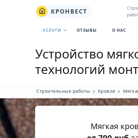
Стро
КРОНВЕСТ
рабо
УСЛУГИ
ОТЗЫВЫ
О НАС
Устройство мягк
технологий монт
Строительные работы
Кровля
Мягка
Мягкая кро
от
790
руб
за