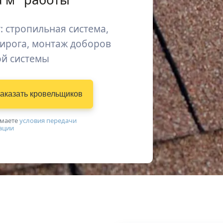
: стропильная система,
пирога, монтаж доборов
ой системы
аказать
кровельщиков
имаетe
условия передачи
ации