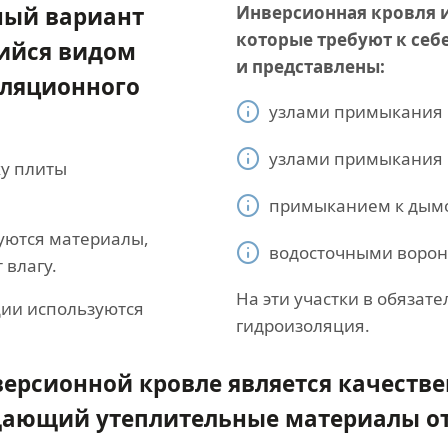
ный вариант
Инверсионная кровля и
которые требуют к себ
ийся видом
и представлены:
оляционного
узлами примыкания 
узлами примыкания 
ху плиты
примыканием к дымо
уются материалы,
водосточными ворон
 влагу.
На эти участки в обязат
ции используются
гидроизоляция.
версионной кровле является качест
ающий утеплительные материалы от