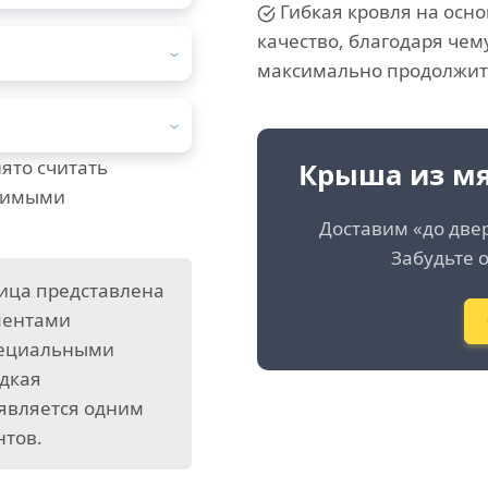
Гибкая кровля на осно
качество, благодаря чем
максимально продолжит
ято считать
Крыша из мя
димыми
Доставим «до две
Забудьте о
ица представлена
ментами
пециальными
дкая
 является одним
нтов.