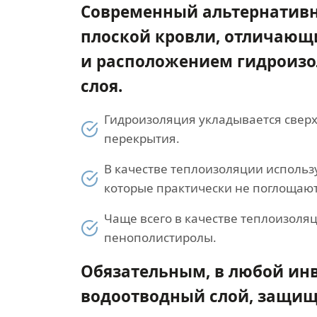
Современный альтернатив
плоской кровли, отличающ
и расположением гидроиз
слоя.
Гидроизоляция укладывается свер
перекрытия.
В качестве теплоизоляции использ
которые практически не поглощают
Чаще всего в качестве теплоизоля
пенополистиролы.
Обязательным, в любой ин
водоотводный слой, защищ