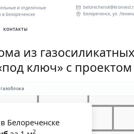
belorechensk@kronvest.
тельные и отделочные
Белореченск, ул. Ленина
 в Белореченске
КОНТАКТЫ
ома из газосиликатных
под ключ» с проектом
 газоблока
 в Белореченске
2
уб
за 1 м