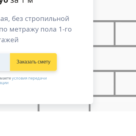
ая, без стропильной
по метражу пола 1-го
этажей
Заказать смету
имаетe
условия передачи
ации