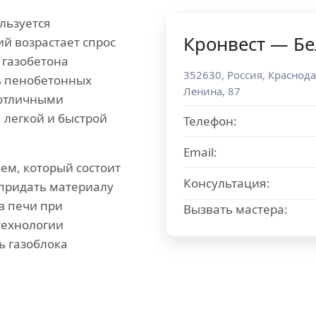
льзуется
Кронвест — Бе
ий возрастает спрос
 газобетона
352630
,
Россия
,
Краснода
ть пенобетонных
Ленина, 87
 отличными
 легкой и быстрой
Телефон:
Email:
ем, который состоит
Консультация:
 придать материалу
в печи при
Вызвать мастера:
технологии
ь газоблока