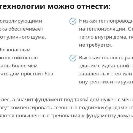
технологии можно отнести:
укоизолирующими
Низкая теплопроводн
лока обеспечивает
на теплоизоляции. С
от уличного шума.
тепло внутри дома, 
не требуется.
 безопасным
розостойкостью
Высокая точность ра
таны более чем
здание с идеальной г
 что дом простоит без
заваленных стен или 
внутренних и наружн
ес, а значит фундамент под такой дом нужен с мен
смогут компенсировать сезонные подвижки фундамент
вляются повышенные требования к фундаменту дома 