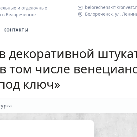
belorechensk@kronvest.
тельные и отделочные
Белореченск, ул. Ленина
 в Белореченске
КОНТАКТЫ
в декоративной штука
 в том числе венециан
под ключ»
турка