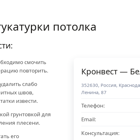
укатурки потолка
ти:
обходимо смочить
Кронвест — Бе
перацию повторить.
удалить слабо
352630
,
Россия
,
Краснода
литных швов,
Ленина, 87
татки извести.
Телефон:
кой грунтовкой для
Email:
ления плесени.
Консультация:
ать его