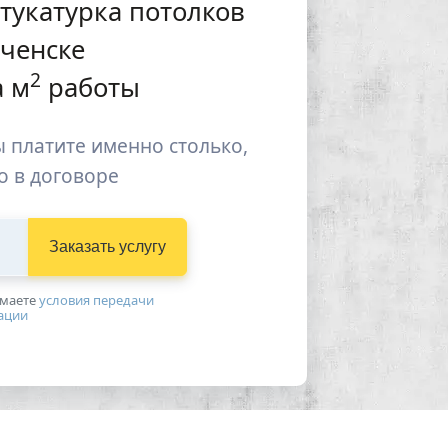
тукатурка потолков
еченске
2
 м
работы
 платите именно столько,
о в договоре
Заказать услугу
имаетe
условия передачи
ации