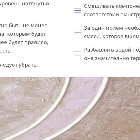
уровень натянутых
Смешивать компонен
соответствии с инст
но быть не менее
За один прием необх
а, которым будет
смеси, которое вы с
ее будет правило,
Разбавлять водой п
ость.
она значительно тер
ледует убрать.