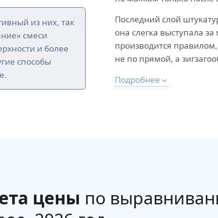
Последний слой штукату
ивный из них, так
она слегка выступала з
ание» смеси
производится правилом,
рхности и более
не по прямой, а зигзагоо
угие способы
е.
Подробнее
ета цены
по выравниван