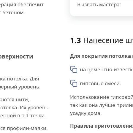
ерация обеспечит
Вызвать мастера:
с бетоном.
1.3
Нанесение ш
оверхности
Для покрытия потолка
на цементно-известк
ка потолка. Для
гипсовые смеси.
азерный уровень.
Использование гипсовой
аются нити,
так как она лучше прили
отолка. Их уровень
усадку дома.
енной в п.1 точки.
Правила приготовлени
тся профили-маяки.