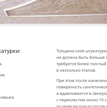
атурки:
Толщина слоя штукатурк
не должна быть больше 
а.
требуется более толстый
в несколько этапов.
ля.
При этом после нанесен
поверхность синтетическ
и вдавливается в свежу
 навыка
с перехлестом около 10 
по маякам только после