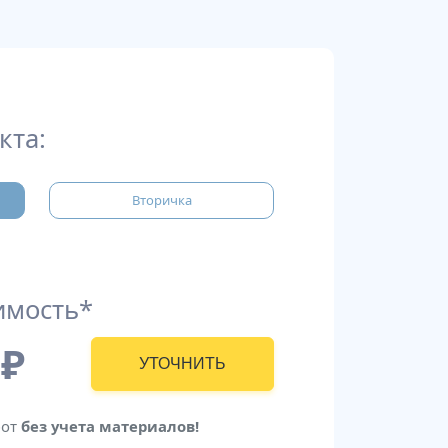
кта:
Вторичка
имость*
₽
УТОЧНИТЬ
бот
без учета материалов!