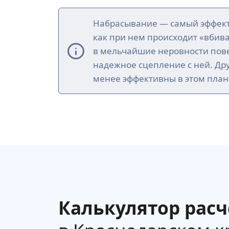
Набрасывание — самый эффект
как при нем происходит «вбив
в мельчайшие неровности пове
надежное сцепление с ней. Др
менее эффективны в этом план
Калькулятор расч