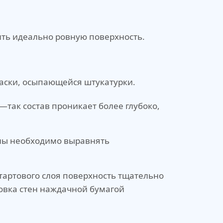
ить идеально ровную поверхность.
раски, осыпающейся штукатурки.
так состав проникает более глубоко,
ены необходимо выравнять
артового слоя поверхность тщательно
овка стен наждачной бумагой