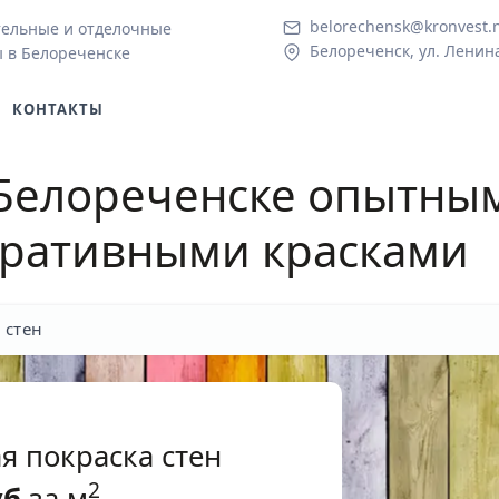
belorechensk@kronvest.
тельные и отделочные
Белореченск, ул. Ленина
 в Белореченске
КОНТАКТЫ
 Белореченске
опытным
оративными красками
 стен
я покраска стен
2
уб
за м