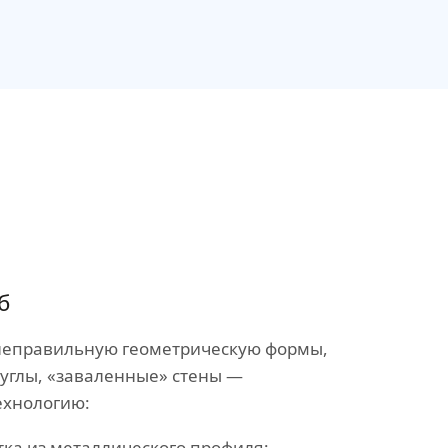
б
неправильную геометрическую формы,
 углы, «заваленные» стены —
ехнологию:
ка из металлического профиля;