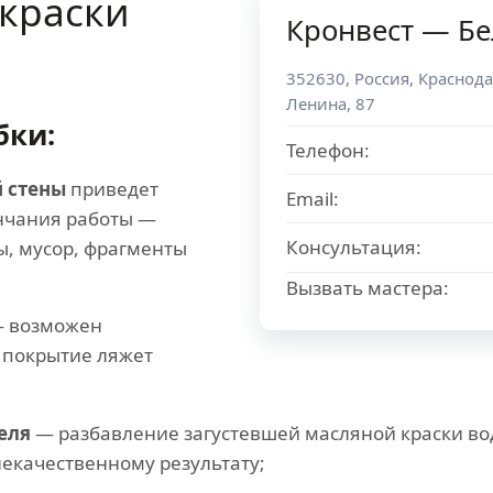
краски
Кронвест — Бе
352630
,
Россия
,
Краснода
Ленина, 87
бки:
Телефон:
 стены
приведет
Email:
нчания работы —
Консультация:
ы, мусор, фрагменты
Вызвать мастера:
 возможен
 покрытие ляжет
еля
— разбавление загустевшей масляной краски во
некачественному результату;