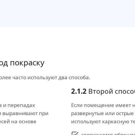
од покраску
лее часто используют два способа.
2.1.2
Второй спосо
в и перепадах
Если помещение имеет 
ти выравнивают при
развернутые или острые
сей на основе
используют каркасную т
сооружается обрешет