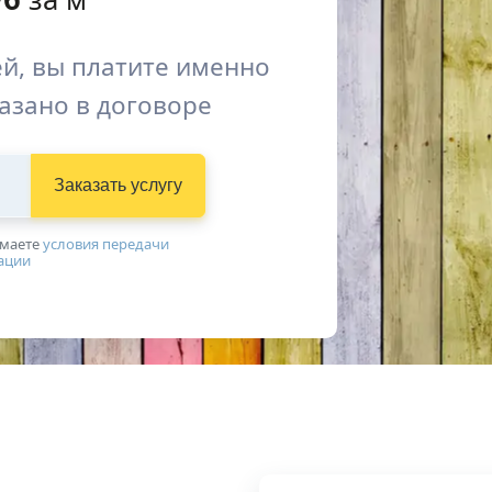
й, вы платите именно
казано в договоре
Заказать услугу
имаетe
условия передачи
ации