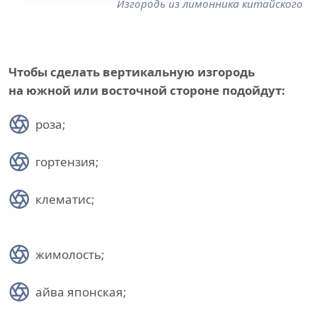
Изгородь из лимонника китайского
Чтобы сделать вертикальную изгородь
на южной или восточной стороне подойдут:
роза;
гортензия;
клематис;
жимолость;
айва японская;