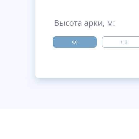
Высота арки, м:
0,8
1−2