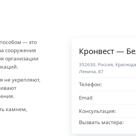
способом — это
Кронвест — Бе
ра сооружения
для организации
352630
,
Россия
,
Краснода
икаций.
Ленина, 87
я не укрепляют,
Телефон:
аивают
жения.
Email:
ть камнем,
Консультация:
Вызвать мастера: