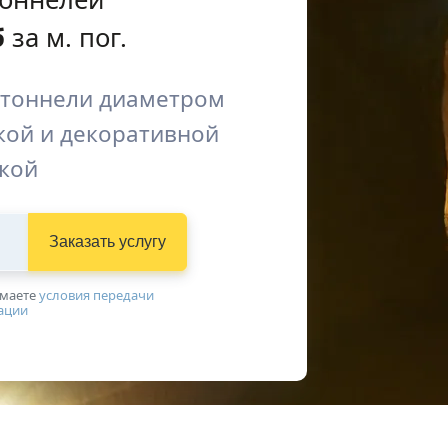
б
за м. пог.
 тоннели диаметром
бкой и декоративной
кой
Заказать услугу
имаетe
условия передачи
ации