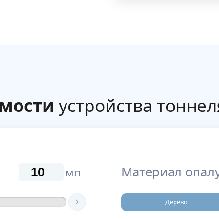
имости
устройства тоннел
Материал опалу
мп
Дерево