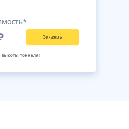
имость*
₽
Заказать
и высоты тоннеля!