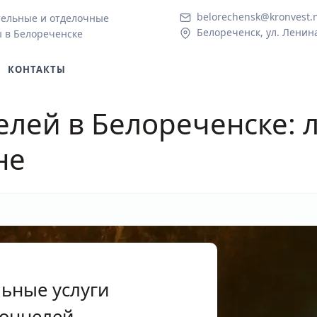
belorechensk@kronvest.
тельные и отделочные
Белореченск, ул. Ленина
 в Белореченске
КОНТАКТЫ
елей в Белореченске
:
не
ьные услуги
тоннелей