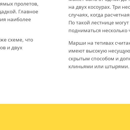
рямых пролетов,
на двух косоурах. Три н
адкой. Главное
случаях, когда расчетная
ния наиболее
По такой лестнице могут
подниматься несколько 
же схеме, что
Марши на тетивах счита
ов и двух
имеют высокую несущую 
скрытым способом и доп
клиньями или штырями.