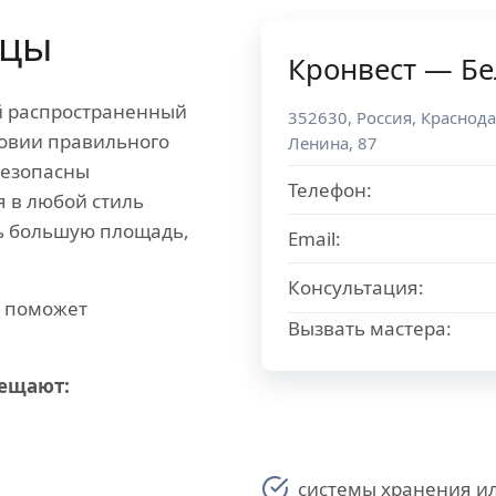
ицы
Кронвест — Бе
й распространенный
352630
,
Россия
,
Краснода
ловии правильного
Ленина, 87
безопасны
Телефон:
я в любой стиль
ь большую площадь,
Email:
Консультация:
ю поможет
Вызвать мастера:
мещают:
системы хранения ил