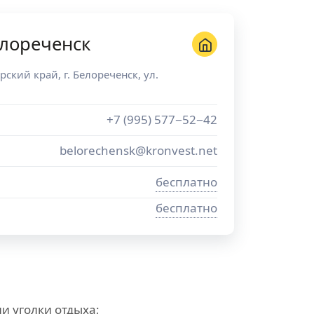
лореченск
рский край
, г.
Белореченск
,
ул.
+7 (995) 577−52−42
belorechensk@kronvest.net
бесплатно
бесплатно
и уголки отдыха;