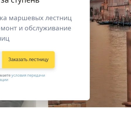
вка маршевых лестниц
емонт и обслуживание
ниц
Заказать лестницу
имаетe
условия передачи
ации