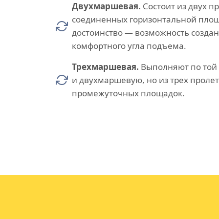
Двухмаршевая.
Состоит из двух п
соединенных горизонтальной площ
достоинство — возможность созда
комфортного угла подъема.
Трехмаршевая.
Выполняют по той 
и двухмаршевую, но из трех пролет
промежуточных площадок.