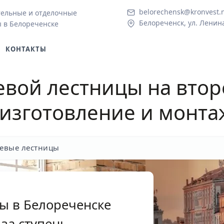
belorechensk@kronvest.
тельные и отделочные
Белореченск, ул. Ленина
 в Белореченске
КОНТАКТЫ
вой лестницы на втор
 изготовление и монта
евые лестницы
ы в Белореченске
за ступень