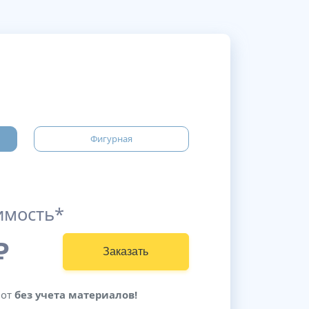
Фигурная
имость*
₽
Заказать
бот
без учета материалов!