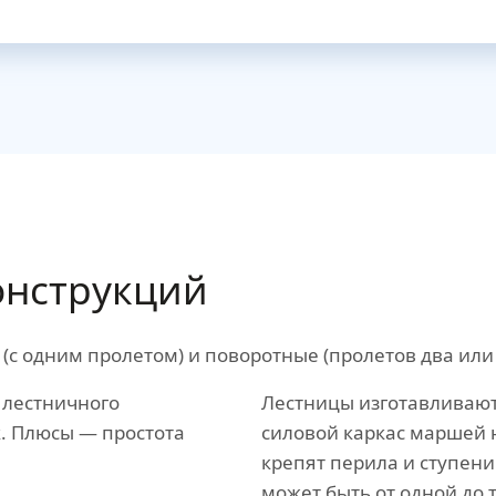
нструкций
 одним пролетом) и поворотные (пролетов два или 
 лестничного
Лестницы изготавливают
. Плюсы — простота
силовой каркас маршей 
крепят перила и ступен
может быть от одной до 