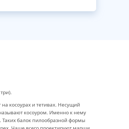
три).
 на косоурах и тетивах. Несущий
называют косоуром. Именно к нему
и. Таких балок пилообразной формы
трех. Чаще всего проектируют марши