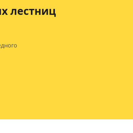
х лестниц
едного