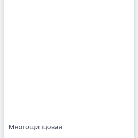
Многощипцовая