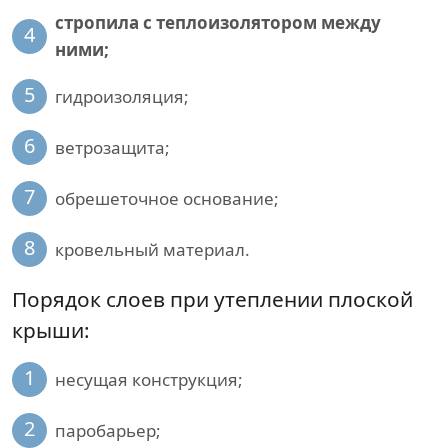
стропила с теплоизолятором между
4
ними;
5
гидроизоляция;
6
ветрозащита;
7
обрешеточное основание;
8
кровельный материал.
Порядок слоев при утеплении плоской
крыши:
1
несущая конструкция;
2
паробарьер;