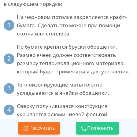
в следующем порядке:
На черновом потолке закрепляется крафт-
1
бумага. Сделать это можно при помощи
скотча или степлера.
По бумаге крепятся бруски обрешетки.
Размер ячеек должен соответствовать
2
размеру теплоизоляционного материала,
который будет применяться для утепления.
Теплоизолирующие маты плотно
3
укладываются в ячейки обрешетки.
Сверху получившаяся конструкция
4
укрывается алюминиевой фольгой.
Для закрепления чистовой отделки поверх
Позвонить
Рассчитать
5
фольги можно закрепить деревянные