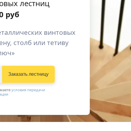
товых лестниц
0
руб
таллических винтовых
ену, столб или тетиву
люч»
Заказать лестницу
имаетe
условия передачи
ации