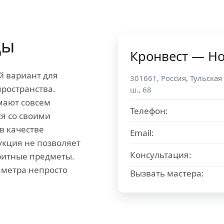
цы
Кронвест — Н
й вариант для
301661
,
Россия
,
Тульская
ространства.
ш., 68
мают совсем
Телефон:
я со своими
в качестве
Email:
укция не позволяет
Консультация:
ритные предметы.
аметра непросто
Вызвать мастера: