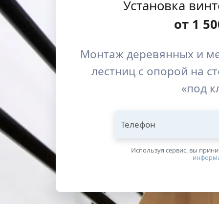
Установка вин
от
1 50
Монтаж деревянных и ме
лестниц с опорой на ст
«под к
Телефон
Используя сервис, вы прин
информ