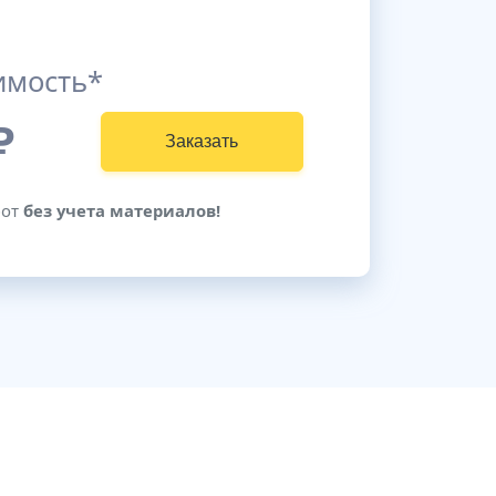
имость*
₽
Заказать
бот
без учета материалов!