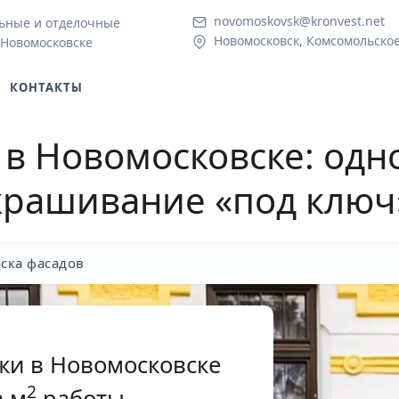
novomoskovsk@kronvest.net
ьные и отделочные
Новомосковск, Комсомольское
 Новомосковске
КОНТАКТЫ
 в Новомосковске
: одн
крашивание «под ключ
ска фасадов
жи в Новомосковске
2
 м
работы