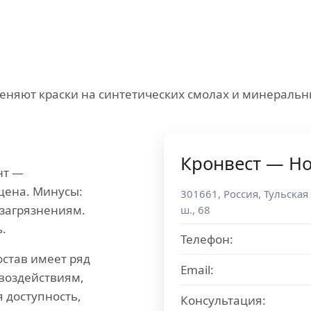
няют краски на синтетических смолах и минеральн
Кронвест — Н
нт —
цена. Минусы:
301661
,
Россия
,
Тульская
 загрязнениям.
ш., 68
ь.
Телефон:
став имеет ряд
Email:
 воздействиям,
я доступность,
Консультация: