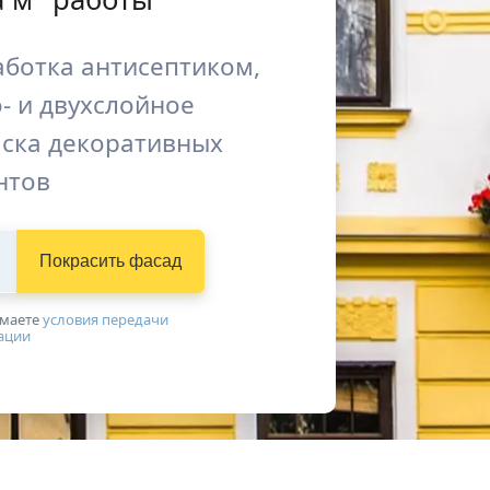
аботка антисептиком,
- и двухслойное
ска декоративных
нтов
Покрасить фасад
имаетe
условия передачи
ации