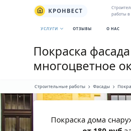
Строител
КРОНВЕСТ
работы в
УСЛУГИ
ОТЗЫВЫ
О НАС
Покраска фасада
многоцветное о
Строительные работы
Фасады
Покра
Покраска дома снару
от
180
руб
за