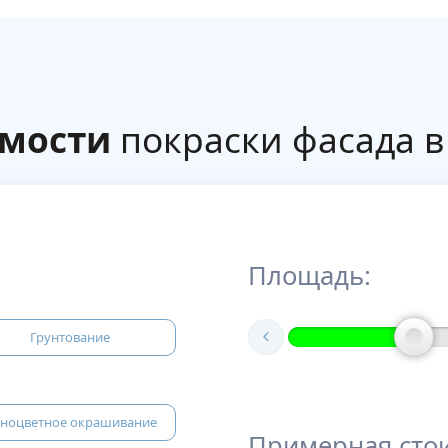
имости
покраски фасада в
Площадь:
Грунтование
ноцветное окрашивание
Примерная сто