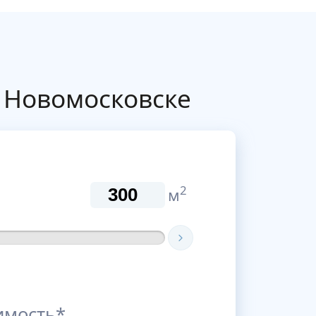
 Новомосковске
2
м
имость*