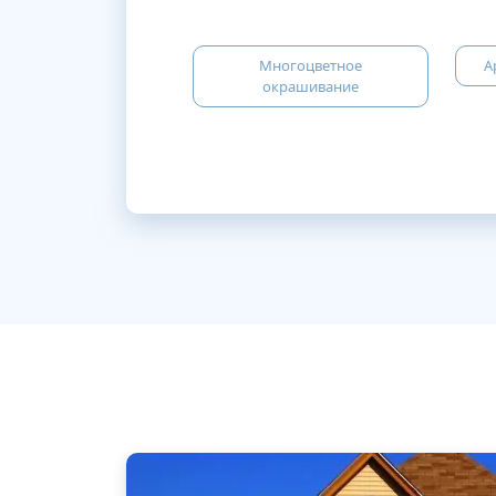
Многоцветное
А
окрашивание