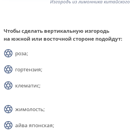
Изгородь из лимонника китайского
Чтобы сделать вертикальную изгородь
на южной или восточной стороне подойдут:
роза;
гортензия;
клематис;
жимолость;
айва японская;