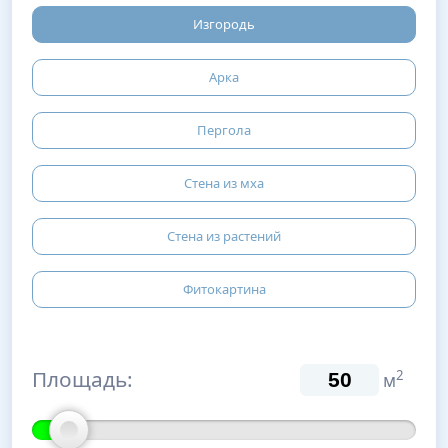
Изгородь
Арка
Пергола
Стена из мха
Стена из растений
Фитокартина
Площадь:
2
м