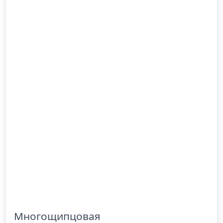
Многощипцовая