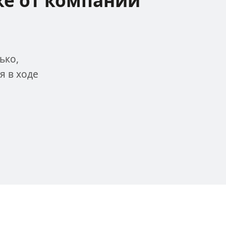
ке
от компании
ько,
я в ходе