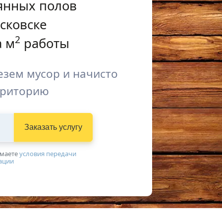
янных полов
сковске
2
 м
работы
зем мусор и начисто
рриторию
Заказать услугу
имаетe
условия передачи
ации