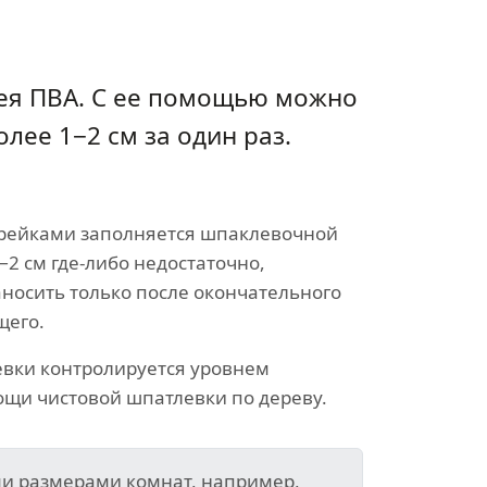
лея ПВА. С ее помощью можно
ее 1−2 см за один раз.
 рейками заполняется шпаклевочной
1−2 см где-либо недостаточно,
осить только после окончательного
щего.
вки контролируется уровнем
ощи чистовой шпатлевки по дереву.
ми размерами комнат, например,