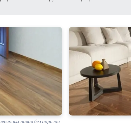
евянных полов без порогов