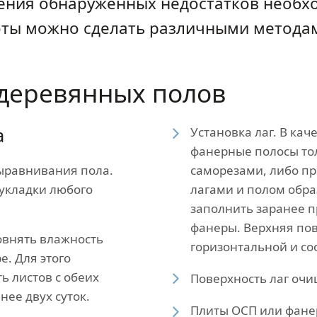
нения обнаруженных недостатков необх
оты можно сделать различными метода
деревянных полов
а
Установка лаг. В кач
фанерные полосы то
ыравнивания пола.
саморезами, либо пр
 укладки любого
лагами и полом обра
заполнить заранее 
фанеры. Верхняя пов
овнять влажность
горизонтальной и со
е. Для этого
ь листов с обеих
Поверхность лаг очи
нее двух суток.
Плиты ОСП или фане