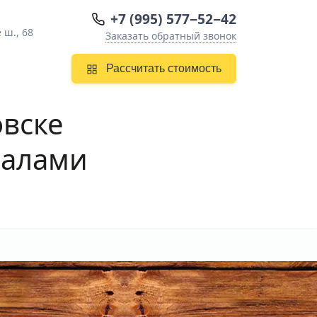
+7 (995) 577−52−42
 ш., 68
Заказать обратный звонок
Рассчитать стоимость
овске
иалами