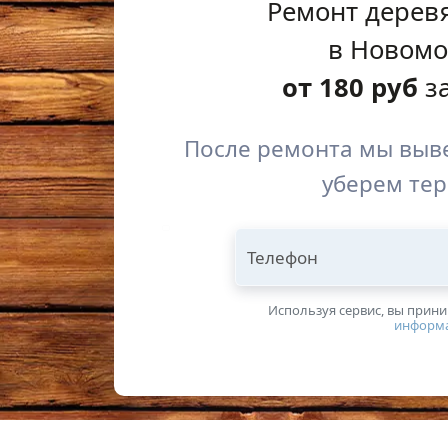
Ремонт дерев
в Новомо
от
180
руб
за
После ремонта мы выве
уберем те
Телефон
Используя сервис, вы прин
информ