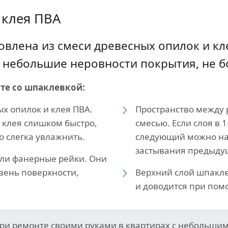
 клея ПВА
овлена из смеси древесных опилок и к
небольшие неровности покрытия, не бол
те со шпаклевкой:
х опилок и клея ПВА.
Пространство между
 клея слишком быстро,
смесью. Если слоя в 
 слегка увлажнить.
следующий можно нан
застывания предыду
ли фанерные рейки. Они
вень поверхности,
Верхний слой шпакле
и доводится при пом
при ремонте своими руками в квартирах с небольши