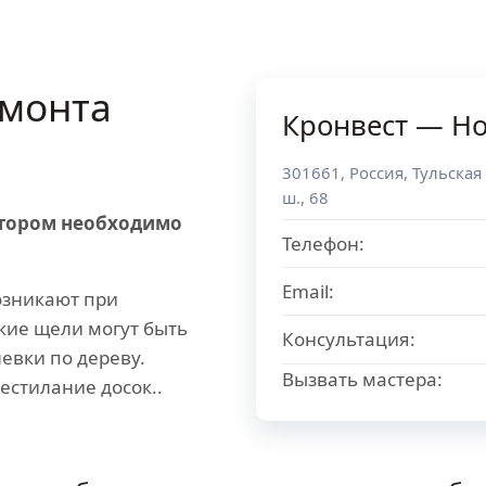
монта
Кронвест — Н
301661
,
Россия
,
Тульская
ш., 68
отором необходимо
Телефон:
Email:
зникают при
кие щели могут быть
Консультация:
вки по дереву.
Вызвать мастера:
естилание досок..