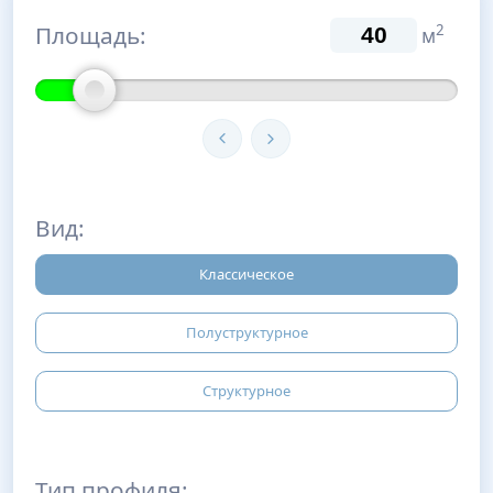
Площадь:
2
м
Вид:
Классическое
Полуструктурное
Структурное
Тип профиля: