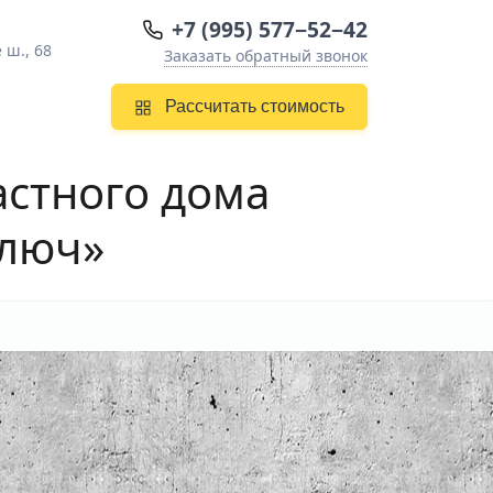
+7 (995) 577−52−42
 ш., 68
Заказать обратный звонок
Рассчитать стоимость
астного дома
ключ»