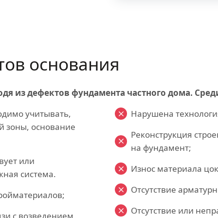
тов основания
дя из дефектов фундамента частного дома. Сред
одимо учитывать,
Нарушена технология
й зоны, основание
Реконструкция строе
на фундамент;
вует или
Износ материала цок
ная система.
Отсутствие арматурн
ройматериалов;
Отсутствие или неп
язи с возведением