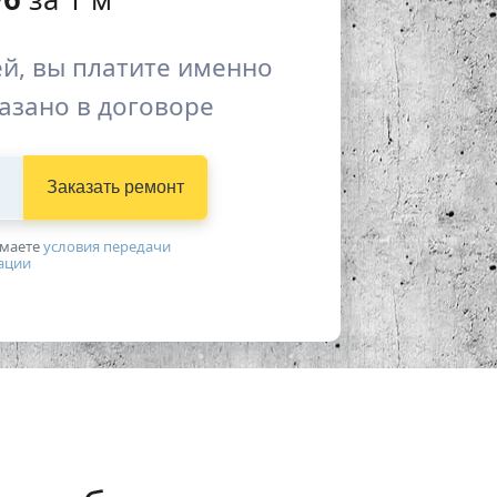
й, вы платите именно
казано в договоре
Заказать ремонт
имаетe
условия передачи
ации