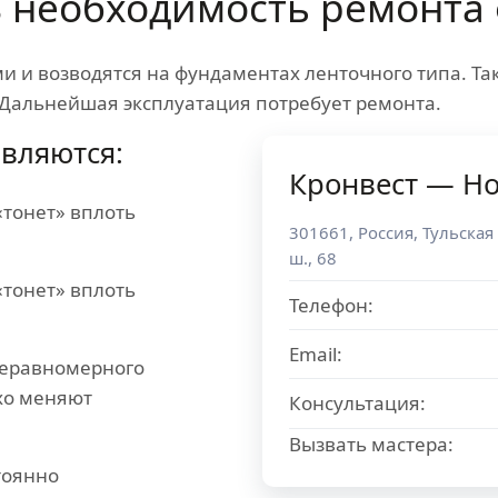
ь
необходимость ремонта
и и возводятся на фундаментах ленточного типа. Так
 Дальнейшая эксплуатация потребует ремонта.
вляются:
Кронвест — Н
«тонет» вплоть
301661
,
Россия
,
Тульская
ш., 68
«тонет» вплоть
Телефон:
Email:
 неравномерного
хо меняют
Консультация:
Вызвать мастера:
тоянно