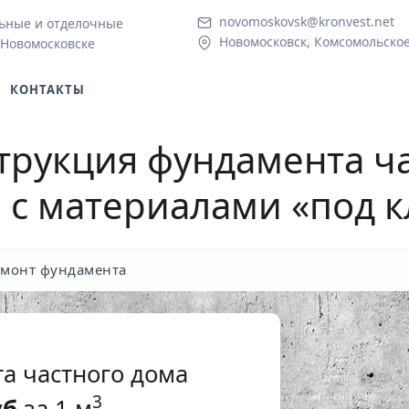
novomoskovsk@kronvest.net
ьные и отделочные
Новомосковск, Комсомольское
 Новомосковске
КОНТАКТЫ
трукция фундамента ч
е
с материалами «под 
емонт фундамента
а частного дома
3
уб
за 1 м