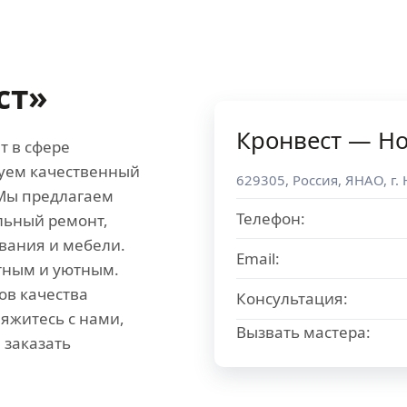
ст»
Кронвест — Н
т в сфере
руем качественный
629305
,
Россия
,
ЯНАО
, г.
 Мы предлагаем
Телефон:
льный ремонт,
вания и мебели.
Email:
тным и уютным.
ов качества
Консультация:
яжитесь с нами,
Вызвать мастера:
 заказать