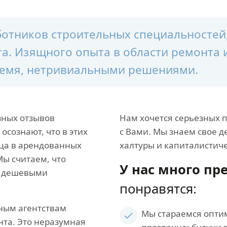
аботников строительных специальносте
а. Изящного опыта в области ремонта 
время, нетривиальными решениями.
зных отзывов
Нам хочется серьезных 
 осознают, что в этих
с Вами. Мы знаем свое д
ица в арендованных
халтуры и капиталистиче
Мы считаем, что
У нас много п
ь дешевыми
понравятся:
ным агентствам
Мы стараемся опти
нта. Это неразумная