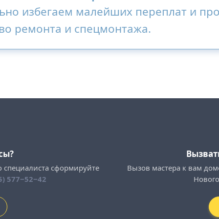
ьно избегаем малейших переплат и пр
во ремонта и спецмонтажа.
сы?
Вызват
о специалиста сформируйте
Вызов мастера к вам дом
5) 577−52−42
Нового