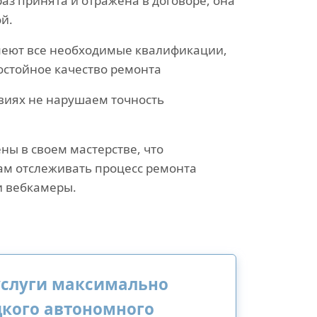
раз принята и отражена в договоре, она
й.
еют все необходимые квалификации,
остойное качество ремонта
виях не нарушаем точность
ны в своем мастерстве, что
ам отслеживать процесс ремонта
 вебкамеры.
услуги максимально
цкого автономного