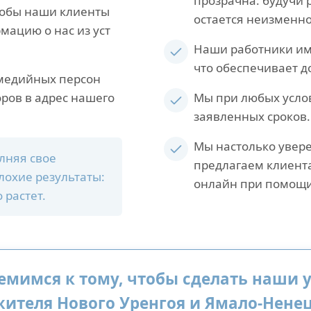
прозрачна: будучи 
тобы наши клиенты
остается неизменно
ацию о нас из уст
Наши работники им
что обеспечивает д
 медийных персон
ров в адрес нашего
Мы при любых усло
заявленных сроков.
Мы настолько увере
лняя свое
предлагаем клиент
лохие результаты:
онлайн при помощи
 растет.
емимся к тому, чтобы сделать наши 
ителя Нового Уренгоя и Ямало-Нене