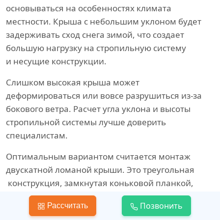
основываться на особенностях климата
местности. Крыша с небольшим уклоном будет
задерживать сход снега зимой, что создает
большую нагрузку на стропильную систему
и несущие конструкции.
Слишком высокая крыша может
деформироваться или вовсе разрушиться из-за
бокового ветра. Расчет угла уклона и высоты
стропильной системы лучше доверить
специалистам.
Оптимальным вариантом считается монтаж
двускатной ломаной крыши. Это треугольная
конструкция, замкнутая коньковой планкой,
и имеющая два ската. Скаты, которые могут
Позвонить
Рассчитать
иметь разную длину, опираются на стропила.