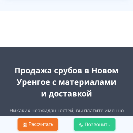
Продажа срубов в Новом
Уренгое с материалами
и доставкой
Никаких неожиданностей, вы платите именно
столько, сколько указано в договоре. Наши цены
Позвонить
Рассчитать
не поменяются в ходе работ