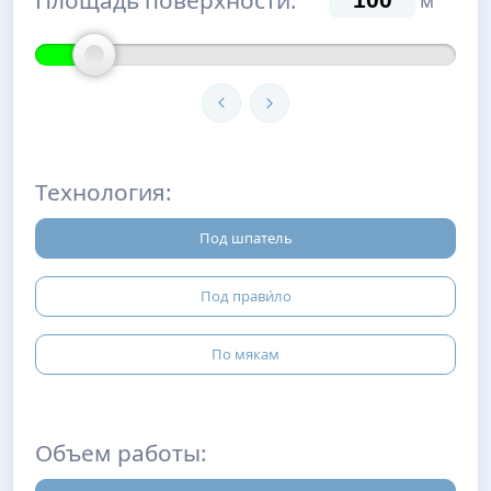
м
Технология:
Под шпатель
Под прави́ло
По мякам
Объем работы: